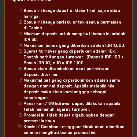
Bonus ini hanya dapat di klaim 1 kali saja setiap
harinya.
Bonus ini hanya berlaku untuk semua permainan
di Casino.
Minimum deposit untuk mengikuti bonus ini adalah
IDR 50.
Maksimum bonus yang diberikan adalah IDR 1,000.
Syarat turnover yang di perlukan adalah 10x.
Contoh perhitungan turnover : (Deposit IDR 100 +
Bonus IDR 10) x 10 = IDR 1,100.
Bonus akan ditambahkan saat permintaan
deposit diterima.
Maksimal bet yang di perbolehkan adalah sama
dengan nominal deposit. Apabila melebihi nilai
deposit maka akan kami anggap sebagai
kecurangan.
Penarikan / Withdrawal dapat dilakukan apabila
telah memenuhi syarat turnover.
Promosi ini tidak dapat digabungkan dengan
promosi lainnya.
Komisi / Cashback mingguan tidak akan diberikan
selama mengikuti bonus promosi ini.