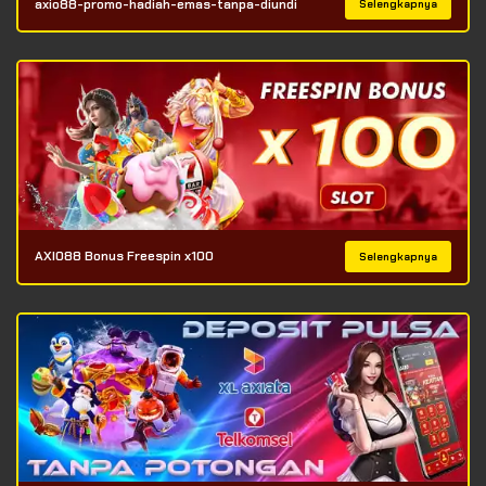
axio88-promo-hadiah-emas-tanpa-diundi
Selengkapnya
AXIO88 Bonus Freespin x100
Selengkapnya