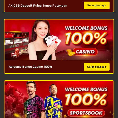
AXIO88 Deposit Pulsa Tanpa Potongan
Selengkapnya
Welcome Bonus Casino 100%
Selengkapnya